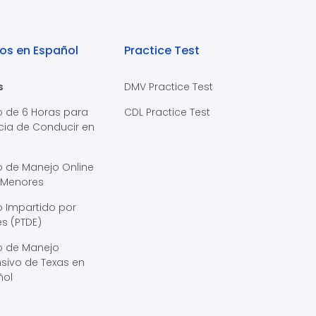
os en Español
Practice Test
s
DMV Practice Test
o de 6 Horas para
CDL Practice Test
cia de Conducir en
s
o de Manejo Online
 Menores
 Impartido por
s (PTDE)
o de Manejo
sivo de Texas en
ñol